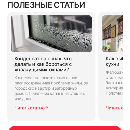
ПОЛЕЗНЫЕ СТАТЬИ
Конденсат на окнах: что
Как выбр
делать и как бороться с
кухни
«плачущими» окнами?
Жалюзи — ф
стильные ре
Конденсат на пластиковых окнах –
балконных д
распространенная проблема жильцов
альтернатив
городских квартир и загородных
Полотна защ
домов. Появление капель на стеклах
или даже...
Читать статью
Читать ста